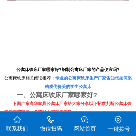
公寓床铁床厂家哪家好?钢制公寓床厂家的产品便宜吗?
公寓床铁床相关阅读推荐：
专业的公寓床铁床生产厂家告知您如何采
购质优价美的学生公寓床
一、公寓床铁床厂家哪家好?
下面广东高华家具
公寓床厂家
给大家分享以下招数判断公寓床铁
床厂家哪家好，希望对大家有所帮助。
1. 看公寓床铁床承重怎么样
联系我们
微信扫码
网站首页
一键拨号
一般来说，
公寓床铁床
承重会受材料的影响，方管圆管材质不用