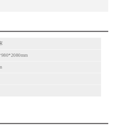
床
*980*2080mm
m