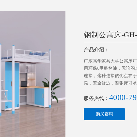
钢制公寓床-GH-G
产品介绍：
广东高华家具大学公寓床厂家
用环保0甲醛烤漆，无论闷
连接，这种连接的优点在于
晃，安全舒适，整张床可承
舍。
4000-79
服务热线：
购买咨询