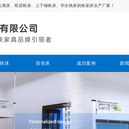
公寓床、双层铁床、上下铺铁床、学生铁床的铁架床生产厂家！
铁床
宿舍床
成功案例
新