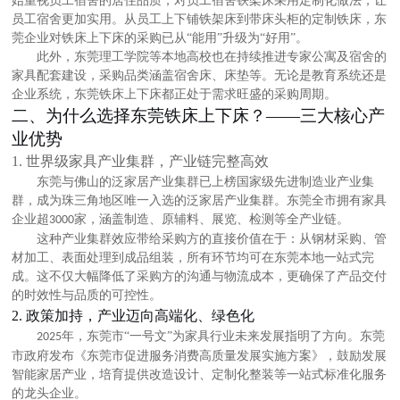
始重视员工宿舍的居住品质，对员工宿舍铁架床采用定制化做法，让
员工宿舍更加实用。从员工上下铺铁架床到带床头柜的定制铁床，东
莞企业对铁床上下床的采购已从
“能用”升级为“好用”。
此外，东莞理工学院等本地高校也在持续推进专家公寓及宿舍的
家具配套建设，采购品类涵盖宿舍床、床垫等。无论是教育系统还是
企业系统，
东莞铁床上下床
都正处于需求旺盛的采购周期。
二、为什么选择东莞铁床上下床？
——三大核心产
业优势
1. 世界级家具产业集群，产业链完整高效
东莞与佛山的泛家居产业集群已上榜国家级先进制造业产业集
群，成为珠三角地区唯一入选的泛家居产业集群。东莞全市拥有家具
企业超
家，涵盖制造、原辅料、展览、检测等全产业链。
3000
这种产业集群效应带给采购方的直接价值在于：从钢材采购、管
材加工、表面处理到成品组装，所有环节均可在东莞本地一站式完
成。这不仅大幅降低了采购方的沟通与物流成本，更确保了产品交付
的时效性与品质的可控性。
2. 政策加持，产业迈向高端化、绿色化
年，东莞市“一号文”为家具行业未来发展指明了方向
。东莞
2025
市政府发布《东莞市促进服务消费高质量发展实施方案》，鼓励发展
智能家居产业，培育提供改造设计、定制化整装等一站式标准化服务
的龙头企业
。