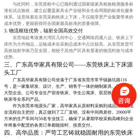
与此同时，东莞质检中心已顺利通过国家级家具检验检测服务标
准化试点验收，建立起覆盖家具全产业链和全生命周期的标准化服务
体系。这意味着在
东莞采购铁床上下床
，不仅能享受产业集聚带来的
成本优势，更能获得符合国家最高标准的质量保障。
3. 物流枢纽优势，辐射全国高效交付
东莞地处粤港澳大湾区几何中心，交通网络四通八达。铁床上下
床作为大件物品，运输成本在采购总成本中占比较高。从东莞发货可
高效辐射华南乃至全国，相较于其他产区具有显著的物流时效与成本
优势。
三、广东高华家具有限公司
——东莞铁床上下床源
头工厂
广东高华家具有限公司坐落于
广东省东莞市常平镇扬坑路
116
号
，是一家集研发、设计、生产、销售于一体的钢制家具、宿舍家具
大型企业。公司专业生产
宿舍铁床、学生公寓床、双层铁床、上下铺
铁床
等全系列产品。
作为东莞本地源头厂家，高华家具从原材料采购到成品出厂实现
全流程自主把控，真正做到了
工厂直销、没有中间商差价
。
20000平
方米的生产车间与50名专业技工，确保了从暑期学校采购高峰到企业
年终集中配货的各类订单都能按时、按质交付。
四、高华品质：严苛工艺铸就稳固耐用的东莞铁床