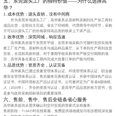
五、东莞源头工厂的独特价值
——为什么选择高
华？
1. 成本优势：源头直销，没有中间商
作为东莞本地源头工厂，高华家具从原材料采购到生产加工再到
成品出货，全部自主完成。省去了经销商、代理商等中间环节，采购
方可以以
源头工厂的价格
获得高品质的铁床上下床产品。
2. 效率优势：深莞同城，响应迅速
高华家具坐落于东莞常平镇，东莞本地采购方可随时安排实地考
察工厂生产线、原材料仓库与成品样品展厅。从下单到生产再到送货
安装，全流程高效衔接。对于暑期学校采购等有严格交付期限的项
目，高华具备在紧迫工期内完成大批量订单的产能与经验。
3. 品质优势：资质齐全，认证完备
高华家具已通过
质量管理体系认证、环境管理体系认证、
职业健
康安全管理体系认证、售后服务完善程度认证
，并获
中国绿色产品认
证证书、中国环境标志产品认证证书
。公司被评定为广东省
级纳税
A
人（
年）。齐全的资质与认证，是高华产品品质的有力背书，也
2025
是参与政府采购招标项目的重要保障。
六、售前、售中、售后全链条省心服务
高华家具提供从需求确认到交付安装的管家式全程服务。
售前阶段：
×
小时在线客服，免费提供场地规划与初步图纸深化服
7
24