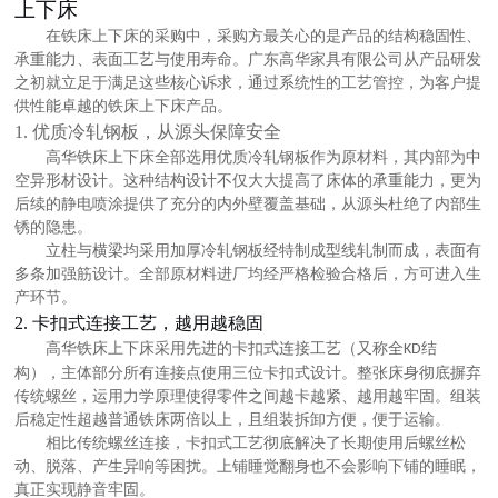
上下床
在铁床上下床的采购中，采购方最关心的是产品的
结构稳固性、
承重能力、表面工艺
与
使用寿命
。广东高华家具有限公司从产品研发
之初就立足于满足这些核心诉求，通过系统性的工艺管控，为客户提
供性能卓越的铁床上下床产品。
1. 优质冷轧钢板，从源头保障安全
高华铁床上下床全部选用
优质冷轧钢板
作为原材料，其内部为中
空异形材设计。这种结构设计不仅大大提高了床体的承重能力，更为
后续的静电喷涂提供了充分的内外壁覆盖基础，从源头杜绝了内部生
锈的隐患。
立柱与横梁均采用加厚冷轧钢板经特制成型线轧制而成，表面有
多条加强筋设计。全部原材料进厂均经严格检验合格后，方可进入生
产环节。
2. 卡扣式连接工艺，越用越稳固
高华铁床上下床采用先进的
卡扣式连接工艺
（又称全
结
KD
构），主体部分所有连接点使用三位卡扣式设计。整张床身彻底摒弃
传统螺丝，运用力学原理使得零件之间越卡越紧、越用越牢固。组装
后稳定性超越普通铁床两倍以上，且组装拆卸方便，便于运输。
相比传统螺丝连接，卡扣式工艺彻底解决了长期使用后螺丝松
动、脱落、产生异响等困扰。上铺睡觉翻身也不会影响下铺的睡眠，
真正实现静音牢固。