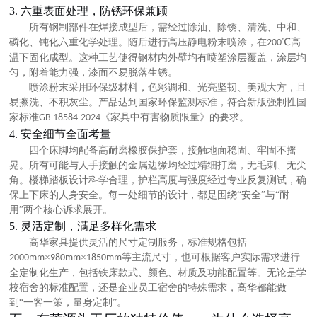
3. 六重表面处理，防锈环保兼顾
所有钢制部件在焊接成型后，需经过
除油、除锈、清洗、中和、
磷化、钝化
六重化学处理。随后进行高压静电粉末喷涂，在
℃高
200
温下固化成型。这种工艺使得钢材内外壁均有喷塑涂层覆盖，涂层均
匀，附着能力强，漆面不易脱落生锈。
喷涂粉末采用环保级材料，色彩调和、光亮坚韧、美观大方，且
易擦洗、不积灰尘。产品达到国家环保监测标准，符合新版强制性国
家标准
《家具中有害物质限量》的要求。
GB 18584-2024
4. 安全细节全面考量
四个床脚均配备高耐磨橡胶保护套，接触地面稳固、牢固不摇
晃。所有可能与人手接触的金属边缘均经过精细打磨，无毛刺、无尖
角。楼梯踏板设计科学合理，护栏高度与强度经过专业反复测试，确
保上下床的人身安全。每一处细节的设计，都是围绕
“安全”与“耐
用”两个核心诉求展开。
5. 灵活定制，满足多样化需求
高华家具提供灵活的尺寸定制服务，标准规格包括
×
×
等主流尺寸
，也可根据客户实际需求进行
2000mm
980mm
1850mm
全定制化生产
，包括铁床款式、颜色、材质及功能配置等。无论是学
校宿舍的标准配置，还是企业员工宿舍的特殊需求，高华都能做
到
“一客一策，量身定制”。