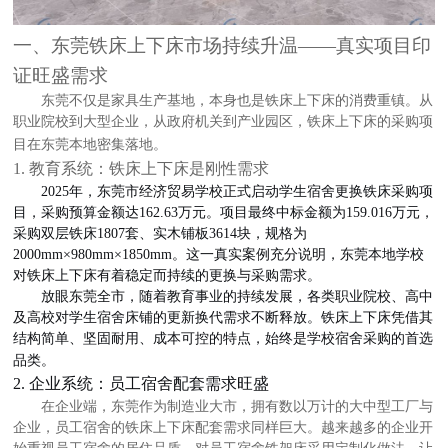
一、东莞铁床上下床市场持续升温
——真实项目印
证旺盛需求
东莞不仅是家具生产基地，本身也是铁床上下床的消费重镇。从
职业院校到大型企业，从政府机关到产业园区，铁床上下床的采购项
目在东莞本地密集落地。
1. 教育系统：铁床上下床是刚性需求
2025年，
东莞市经济贸易学校
正式启动学生宿舍更换铁床采购项
目，采购预算金额达
162.63万元
。项目最终中标金额为
159.016万元，
采购
双层铁床
1807套
、实木铺板
3614块，规格为
2000mm×980mm×1850mm
。这一真实案例充分说明，东莞本地学校
对铁床上下床有着稳定而持续的更换与采购需求。
放眼东莞全市，随着教育事业的持续发展，各类职业院校、高中
及高校对学生宿舍床铺的更新换代需求不断释放。铁床上下床凭借其
结构简单、坚固耐用、成本可控的特点，始终是学校宿舍采购的首选
品类。
2. 企业系统：员工宿舍配套需求旺盛
在企业端，东莞作为制造业大市，拥有数以万计的大中型工厂与
企业，员工宿舍的铁床
上下床配套需求同样巨大
。越来越多的企业开