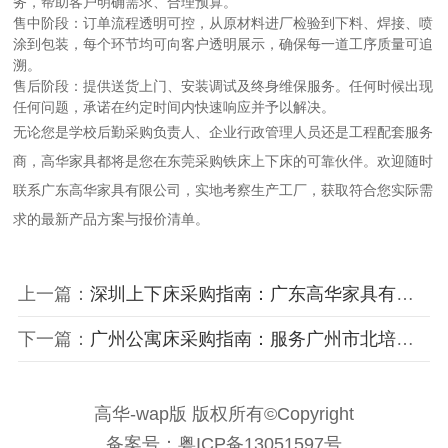
务，帮助客户明确需求、合理预算。
售中阶段：
订单流程透明可控，从原材料进厂检验到下料、焊接、喷
涂到包装，每个环节均可向客户透明展示，确保每一道工序质量可追
溯。
售后阶段
：提供送货上门、安装调试及终身维保服务。任何时候出现
任何问题，承诺在约定时间内快速响应并予以解决。
无论您是学校后勤采购负责人、企业行政管理人员还是工程配套服务
商，高华家具都将是您在东莞
采购铁床上下床
的可靠伙伴。欢迎随时
联系
广东高华家具有限公司
，实地考察生产工厂，获取符合您实际需
求的最新产品方案与报价清单。
上一篇：
深圳上下床采购指南：广东高华家具有限公司——深莞同城、专注垂直空间利用的宿舍上下床源头厂家
下一篇：
广州公寓床采购指南：服务广州市北培高级中学等全寄宿制学校的公寓床源头厂家
高华-wap版 版权所有©Copyright
备案号：粤ICP备13051597号