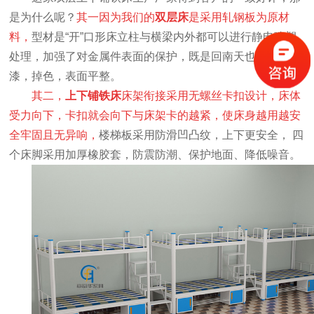
是为什么呢？
其一因为我们的
双层床
是采用轧钢板为原材
料
，
型材是
“开”口形床立柱与横梁内外都可以进行静电喷塑
处理，加强了对金属件表面的保护，既是回南天也不易掉
漆，掉色，表面平整。
其二，
上下铺铁床
床架衔接采用无螺丝卡扣设计，床体
受力向下，卡扣就会向下与床架卡的越紧，使床身越用越安
全牢固且无异响，
楼梯板采用防滑凹凸纹，上下更安全， 四
个床脚采用加厚橡胶套，防震防潮、保护地面、降低噪音。