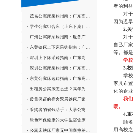
者的利益
对于有
· 茂名公寓床采购指南：广东高华家具有限公司——深茂联动、高效服务粤西市场的公寓床源头厂家
因为迟早
· 学生公寓组合床（上床下桌）都有哪些配置？
2.关
对于大
· 广州公寓床采购指南：服务广州市北培高级中学等全寄宿制学校的公寓床源头厂家
自己厂家
· 东莞铁床上下床采购指南：广东高华家具有限公司——立足家具之都、专注高性价比的上下铁床源头厂家
等。都是
· 深圳上下床采购指南：广东高华家具有限公司——深莞同城、专注垂直空间利用的宿舍上下床源头厂家
学校
3.
· 深圳公寓床采购指南：广东高华家具有限公司——深莞同城、服务鹏城的公寓床源头厂家
学校宿
· 东莞公寓床选购指南：广东高华家具有限公司——深耕东莞、服务全国的公寓床源头厂家
家具布置
· 出租房公寓床怎么选？高华为您打造舒适生活体验！
化的企业
我
· 质量保证的宿舍双层铁床厂家
暖。
· 采购者的省钱助手：大学公寓床批发厂家
4.
· 绿色环保健康的大学生宿舍床
顾名思
用高校之
· 公寓床铁床厂家无中间商挣差价，省事更省心