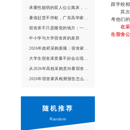
跟学校相
· 承重性能弱的双人位公寓床，哪敢用啊！
其次，
· 暑假赶货不停歇，广东高华家具有限公司全力保障学校宿舍家具供应
考他们的
在采
· 宿舍床不只是睡觉的地方：一间宿舍的舒适度，往往从一张床开始
生宿舍公
· 中小学与大学宿舍床的差异
· 2026年政府采购新规：宿舍家具投标要注意哪些门槛？
· 大学生宿舍床质量不好会出现哪些问题？--【高华家具解答】
· 从2026年高校采购意向看宿舍家具的配置趋势
· 2026年宿舍家具检测报告怎么看？3个细节别忽略
随机推荐
Random