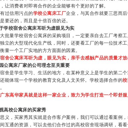
，让消费者对即将合作的企业能够有个更好的了解。
过信用污点的
学校公寓床工厂
企业，与其合作就要三思而后
是要还的，而且是十倍百倍的还。
于学校宿舍公寓床耳听为虚眼见为实
批量学校宿舍公寓床的采购项目，一定要亲自去工厂考察工
独立的大型现代化生产线，同时，还要看工厂的每一位技术工
衡量一个工厂实地的方方面面的因素。
宿舍公寓床耳听为虚，眼见为实，亲手去感触产品的质量才放
校园公寓床厂家的公司理念至关重要
舍是学生学习、生活的地方，在某种意义上是学生的第二个
还能体现一个学校的教育文化及人文关怀。学校选择合作的
校
。
们广东高华家具就是这样一家企业，致力为学生打造一个即舒服
重视高校公寓床的买家秀
义，买家秀其实就是合作客户案例，我们可以通过看案例，
间互通的资源，可以去他们合作过的高校宿舍现场调研，看看