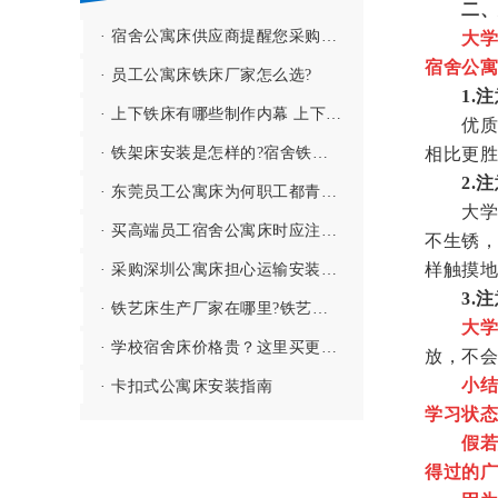
二、
· 宿舍公寓床供应商提醒您采购公寓床不要再分开买！
大学
宿舍公寓
· 员工公寓床铁床厂家怎么选?
1.注
· 上下铁床有哪些制作内幕 上下铺铁架床联接设备的制作办法有哪些
优质的
· 铁架床安装是怎样的?宿舍铁架床怎么拆卸?
相比更胜
2.注
· 东莞员工公寓床为何职工都青睐 大家都好奇工人上下铺公寓床是怎样
大学公
· 买高端员工宿舍公寓床时应注意什么 员工青睐怎样的企业宿舍公寓床
不生锈，
样触摸地
· 采购深圳公寓床担心运输安装的问题？员工公寓床安装如何检查合格?
3.注
· 铁艺床生产厂家在哪里?铁艺床厂家直销电话是多少?
大学
· 学校宿舍床价格贵？这里买更省钱且品质保证
放，不会
小结
· 卡扣式公寓床安装指南
学习状态
假若
得过的广