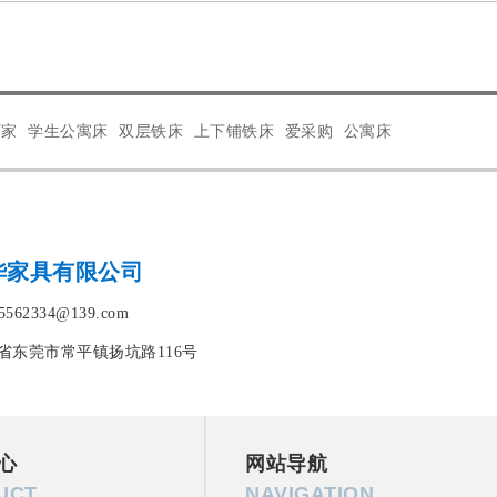
厂家
学生公寓床
双层铁床
上下铺铁床
爱采购
公寓床
华家具有限公司
562334@139.com
省东莞市常平镇扬坑路116号
心
网站导航
UCT
NAVIGATION