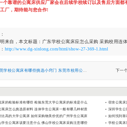
一个靠谱的公寓床供应厂家会在后续学校续订以及售后方面都
工厂，期待能与您合作!
：
明来自，本文标题：广东学校公寓床应怎么采购 采购校用连
：
http://www.dg-xinlong.com/html/show-27-369-1.html
莞学校公寓床有哪些挑选小窍门 东莞市校用公寓床采购要注意什么
下一
寓床的检验标准有哪些 检验东莞大学公寓床的标准是什么
宿舍公寓床
公寓床怎么挑选原材料 连体学生公寓床一般有哪几种材质
深圳学生公
价比高的大学公寓床 如何采购物美价优的广州学生公寓床
如何找到靠
山学生公寓床该要注意什么 佛山学校公寓床采购注意哪些
学校公寓床