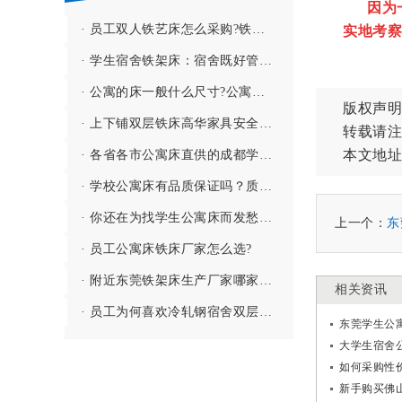
因为
· 员工双人铁艺床怎么采购?铁艺双人床的配件有哪些?
实地考察
· 学生宿舍铁架床：宿舍既好管理又不再乱糟糟【好用且经济 】
· 公寓的床一般什么尺寸?公寓床的设计是怎么样的?
版权声明
· 上下铺双层铁床高华家具安全性能强
转载请注
本文地址
· 各省各市公寓床直供的成都学生公寓床厂家「成都学生公寓床」
· 学校公寓床有品质保证吗？质保时间多久？
· 你还在为找学生公寓床而发愁吗？选这家学生公寓床生产厂家没错的！
上一个：
东
· 员工公寓床铁床厂家怎么选?
· 附近东莞铁架床生产厂家哪家强?附近卖铁架床的源头厂家哪个好?
相关资讯
· 员工为何喜欢冷轧钢宿舍双层铁架床?为何需要员工上下铺铁架床?
东莞学生公
大学生宿舍
如何采购性
新手购买佛