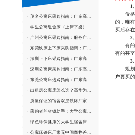
1
价格与
· 茂名公寓床采购指南：广东高华家具有限公司——深茂联动、高效服务粤西市场的公寓床源头厂家
的，唯有
· 学生公寓组合床（上床下桌）都有哪些配置？
买后存在
2
· 广州公寓床采购指南：服务广州市北培高级中学等全寄宿制学校的公寓床源头厂家
有的
· 东莞铁床上下床采购指南：广东高华家具有限公司——立足家具之都、专注高性价比的上下铁床源头厂家
有的甚至
· 深圳上下床采购指南：广东高华家具有限公司——深莞同城、专注垂直空间利用的宿舍上下床源头厂家
3
规划能
· 深圳公寓床采购指南：广东高华家具有限公司——深莞同城、服务鹏城的公寓床源头厂家
户要买的
· 东莞公寓床选购指南：广东高华家具有限公司——深耕东莞、服务全国的公寓床源头厂家
· 出租房公寓床怎么选？高华为您打造舒适生活体验！
· 质量保证的宿舍双层铁床厂家
· 采购者的省钱助手：大学公寓床批发厂家
· 绿色环保健康的大学生宿舍床
· 公寓床铁床厂家无中间商挣差价，省事更省心