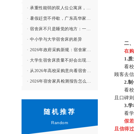
· 承重性能弱的双人位公寓床，哪敢用啊！
· 暑假赶货不停歇，广东高华家具有限公司全力保障学校宿舍家具供应
· 宿舍床不只是睡觉的地方：一间宿舍的舒适度，往往从一张床开始
· 中小学与大学宿舍床的差异
二、
· 2026年政府采购新规：宿舍家具投标要注意哪些门槛？
在购
1.质
· 大学生宿舍床质量不好会出现哪些问题？--【高华家具解答】
看校用
· 从2026年高校采购意向看宿舍家具的配置趋势
顾客去信
· 2026年宿舍家具检测报告怎么看？3个细节别忽略
2.
看校用
且口碑则
3.学
随机推荐
看学校
假若
Random
且信得过