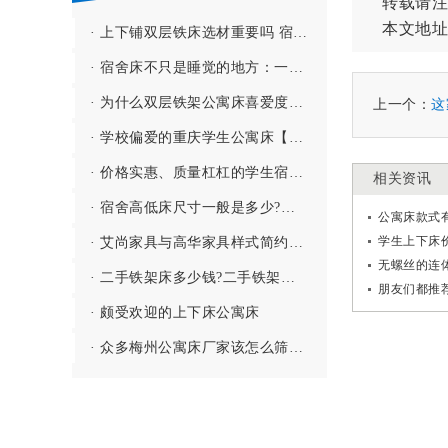
转载请注
本文地址
· 上下铺双层铁床选材重要吗 宿舍上下铺铁床的选材要注意哪些方面
· 宿舍床不只是睡觉的地方：一间宿舍的舒适度，往往从一张床开始
· 为什么双层铁架公寓床喜爱度那么高呢？原因：棋高一着【多功能】
上一个：
这
· 学校偏爱的重庆学生公寓床【厂家报价】
· 价格实惠、质量杠杠的学生宿舍公寓床厂家
相关资讯
· 宿舍高低床尺寸一般是多少?员工宿舍铁架床的尺寸标准是多少?
学生上下床
· 艾尚家具与高华家具样式简约而不失美观的高低双层铁床
无螺丝的连
· 二手铁架床多少钱?二手铁架床回收多少钱?
· 颇受欢迎的上下床公寓床
· 众多梅州公寓床厂家该怎么筛选 采购组合式公寓床如何找到优质厂家