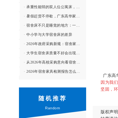
· 承重性能弱的双人位公寓床，哪敢用啊！
· 暑假赶货不停歇，广东高华家具有限公司全力保障学校宿舍家具供应
· 宿舍床不只是睡觉的地方：一间宿舍的舒适度，往往从一张床开始
· 中小学与大学宿舍床的差异
· 2026年政府采购新规：宿舍家具投标要注意哪些门槛？
· 大学生宿舍床质量不好会出现哪些问题？--【高华家具解答】
· 从2026年高校采购意向看宿舍家具的配置趋势
· 2026年宿舍家具检测报告怎么看？3个细节别忽略
广东高
因为我们
坚固，环
随机推荐
Random
版权声明