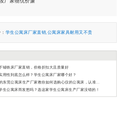
发厂家物优价廉
个：
学生公寓床厂家直销,公寓床家具耐用又不贵
下铺铁床厂家直销，价格折扣大且质量好
实用性到底怎么样？学生公寓床厂家哪个好？
20余年经验的东莞公寓床生产厂家教你如何选购心仪的公寓床，认准这几点！
学生公寓床而发愁吗？选这家学生公寓床生产厂家没错的！