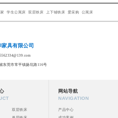
厂家
学生公寓床
双层铁床
上下铺铁床
爱采购
公寓床
华家具有限公司
562334@139.com
省东莞市常平镇扬坑路116号
心
网站导航
UCT
NAVIGATION
双层铁床
产品中心
单层铁床
成功案例