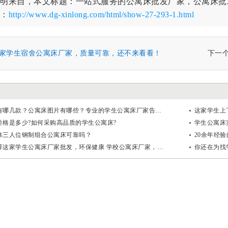
明来自，本文标题：一站式服务的公寓床批发厂家，公寓床批
：
http://www.dg-xinlong.com/html/show-27-293-1.html
家学生宿舍公寓床厂家，质量可靠，还不来看看！
下一
公寓床款式有哪几款？公寓床图片有哪些？专业的学生公寓床厂家告诉你
这家学生上
价格是多少?如何采购高品质的学生公寓床?
学生公寓床
体三人位钢制组合公寓床可靠吗？
朋友们都推荐这家学生公寓床厂家批发，环保健康 学校公寓床厂家，质量保证！
你还在为找