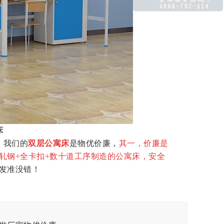
床
，我们的
双层公寓床
是物优价廉，
其一，价廉是
轧钢
+
全卡扣
+
数十道工序制造的公寓床，安全
发准没错！