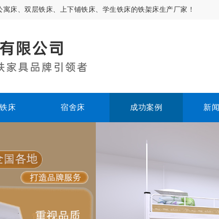
公寓床、双层铁床、上下铺铁床、学生铁床的铁架床生产厂家！
铁床
宿舍床
成功案例
新