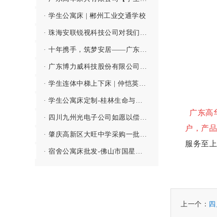
· 学生公寓床 | 郴州工业交通学校
· 珠海安联锐视科技公司对我们的员工宿舍公寓床赞不绝口
· 十年携手，筑梦安居——广东高华家具有限公司助力长盈精密打造数万员工星级宿舍
· 广东博力威科技股份有限公司的实用上下二层床
· 学生连体中梯上下床 | 仲恺英光学校
· 学生公寓床定制-桂林生命与健康职业技术学院
广东高
· 四川九州光电子公司如愿以偿的采购职工都喜欢的东莞公寓床
户，
产品
· 肇庆高新区大旺中学采购一批环保结实价格合理的上下双层铁床
服务至上
· 宿舍公寓床批发-佛山市国星半导体技术公司
上一个：
四