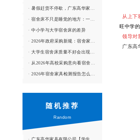
· 暑假赶货不停歇，广东高华家具有限公司全力保障学校宿舍家具供应
从上下
· 宿舍床不只是睡觉的地方：一间宿舍的舒适度，往往从一张床开始
旺中学
的
· 中小学与大学宿舍床的差异
领导对
· 2026年政府采购新规：宿舍家具投标要注意哪些门槛？
广东高
· 大学生宿舍床质量不好会出现哪些问题？--【高华家具解答】
· 从2026年高校采购意向看宿舍家具的配置趋势
· 2026年宿舍家具检测报告怎么看？3个细节别忽略
随机推荐
Random
· 广东高华家具有限公司【学生公寓床项目】 ：助力广州北培高级中学打造高品质学生公寓