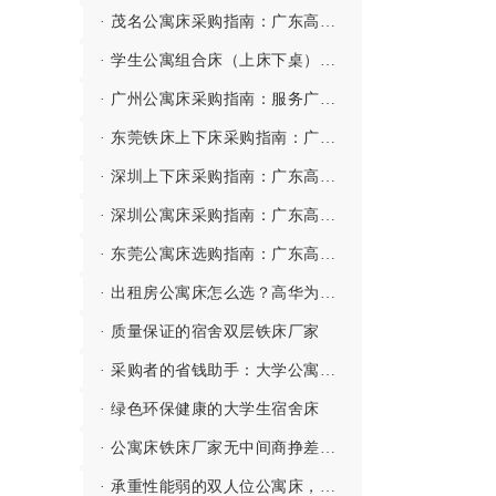
· 茂名公寓床采购指南：广东高华家具有限公司——深茂联动、高效服务粤西市场的公寓床源头厂家
· 学生公寓组合床（上床下桌）都有哪些配置？
· 广州公寓床采购指南：服务广州市北培高级中学等全寄宿制学校的公寓床源头厂家
· 东莞铁床上下床采购指南：广东高华家具有限公司——立足家具之都、专注高性价比的上下铁床源头厂家
· 深圳上下床采购指南：广东高华家具有限公司——深莞同城、专注垂直空间利用的宿舍上下床源头厂家
· 深圳公寓床采购指南：广东高华家具有限公司——深莞同城、服务鹏城的公寓床源头厂家
· 东莞公寓床选购指南：广东高华家具有限公司——深耕东莞、服务全国的公寓床源头厂家
· 出租房公寓床怎么选？高华为您打造舒适生活体验！
· 质量保证的宿舍双层铁床厂家
· 采购者的省钱助手：大学公寓床批发厂家
· 绿色环保健康的大学生宿舍床
· 公寓床铁床厂家无中间商挣差价，省事更省心
· 承重性能弱的双人位公寓床，哪敢用啊！