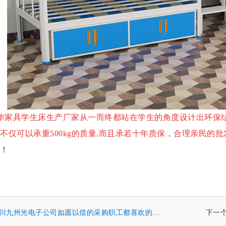
华家具学生床生产厂家从一而终
都站在学生的角度设计出
环保
不仅可以承重
500kg的质量,而且承若十年质保
，
合理亲民的
批
！
川九州光电子公司如愿以偿的采购职工都喜欢的东莞公寓床
下一