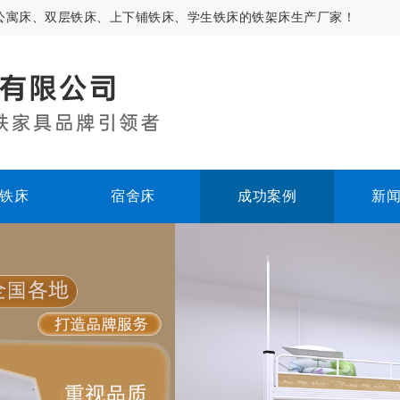
公寓床、双层铁床、上下铺铁床、学生铁床的铁架床生产厂家！
铁床
宿舍床
成功案例
新