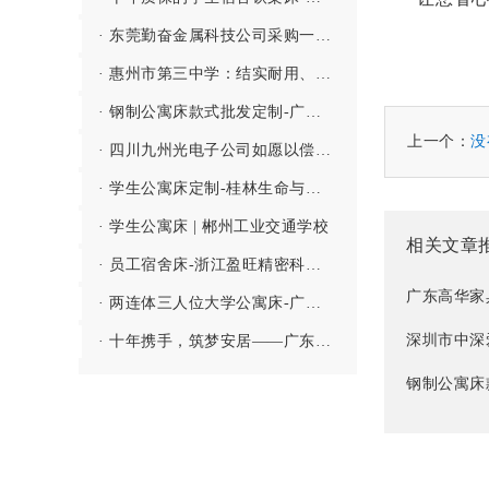
· 东莞勤奋金属科技公司采购一批美观实用的铁架床双层床
· 惠州市第三中学：结实耐用、安全舒适学生上下铁床
· 钢制公寓床款式批发定制-广东迅扬科技股份有限公司
上一个：
没
· 四川九州光电子公司如愿以偿的采购职工都喜欢的东莞公寓床
· 学生公寓床定制-桂林生命与健康职业技术学院
· 学生公寓床 | 郴州工业交通学校
相关文章
· 员工宿舍床-浙江盈旺精密科技有限公司
广东高华家
· 两连体三人位大学公寓床-广西医科大学玉林校区
深圳市中深
· 十年携手，筑梦安居——广东高华家具有限公司助力长盈精密打造数万员工星级宿舍
钢制公寓床