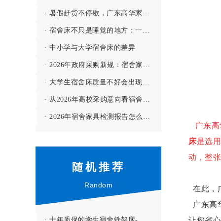
· 暑假赶货不停歇，广东高华家具有限公司全力保障学校宿舍家具供应
· 宿舍床不只是睡觉的地方：一间宿舍的舒适度，往往从一张床开始
· 中小学与大学宿舍床的差异
· 2026年政府采购新规：宿舍家具投标要注意哪些门槛？
· 大学生宿舍床质量不好会出现哪些问题？--【高华家具解答】
· 从2026年高校采购意向看宿舍家具的配置趋势
· 2026年宿舍家具检测报告怎么看？3个细节别忽略
广东高
床
是选用
动，整张
随机推荐
Random
在此，
广东高
· 十年质保的学生宿舍铁架床-福建莆田航海职业技术学校
让您省心