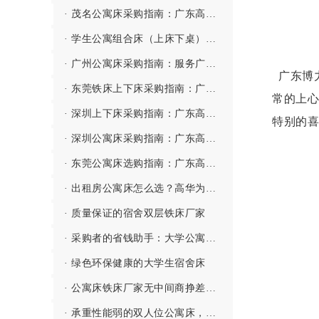
· 茂名公寓床采购指南：广东高华家具有限公司——深茂联动、高效服务粤西市场的公寓床源头厂家
· 学生公寓组合床（上床下桌）都有哪些配置？
· 广州公寓床采购指南：服务广州市北培高级中学等全寄宿制学校的公寓床源头厂家
广东博
· 东莞铁床上下床采购指南：广东高华家具有限公司——立足家具之都、专注高性价比的上下铁床源头厂家
常的上心
· 深圳上下床采购指南：广东高华家具有限公司——深莞同城、专注垂直空间利用的宿舍上下床源头厂家
特别的喜
· 深圳公寓床采购指南：广东高华家具有限公司——深莞同城、服务鹏城的公寓床源头厂家
· 东莞公寓床选购指南：广东高华家具有限公司——深耕东莞、服务全国的公寓床源头厂家
· 出租房公寓床怎么选？高华为您打造舒适生活体验！
· 质量保证的宿舍双层铁床厂家
· 采购者的省钱助手：大学公寓床批发厂家
· 绿色环保健康的大学生宿舍床
· 公寓床铁床厂家无中间商挣差价，省事更省心
· 承重性能弱的双人位公寓床，哪敢用啊！