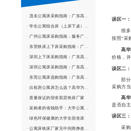
· 茂名公寓床采购指南：广东高华家具有限公司——深茂联动、高效服务粤西市场的公寓床源头厂家
误区一：
· 学生公寓组合床（上床下桌）都有哪些配置？
很多
· 广州公寓床采购指南：服务广州市北培高级中学等全寄宿制学校的公寓床源头厂家
按照“采
· 东莞铁床上下床采购指南：广东高华家具有限公司——立足家具之都、专注高性价比的上下铁床源头厂家
高华
价格，并
· 深圳上下床采购指南：广东高华家具有限公司——深莞同城、专注垂直空间利用的宿舍上下床源头厂家
· 深圳公寓床采购指南：广东高华家具有限公司——深莞同城、服务鹏城的公寓床源头厂家
误区二：
· 东莞公寓床选购指南：广东高华家具有限公司——深耕东莞、服务全国的公寓床源头厂家
部分
采购方当
· 出租房公寓床怎么选？高华为您打造舒适生活体验！
高华
· 质量保证的宿舍双层铁床厂家
是否自主
· 采购者的省钱助手：大学公寓床批发厂家
误区三：
· 绿色环保健康的大学生宿舍床
采购
· 公寓床铁床厂家无中间商挣差价，省事更省心