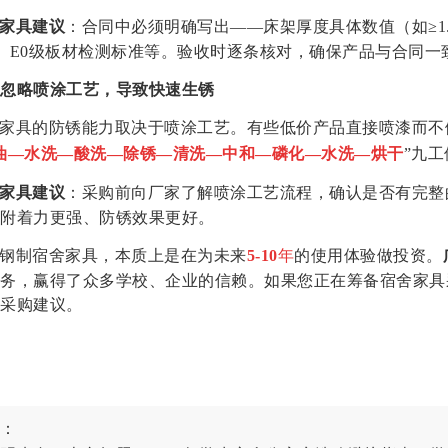
家具建议
：合同中必须明确写出
——
床架
厚度具体数值（如
≥1
g）、E0级板材检测标准等。验收时逐条核对，确保产品与合同一
忽略喷涂工艺，导致快速生锈
家具的防锈能力取决于喷涂工艺。有些低价产品直接喷漆而不
油
—水洗—酸洗—除锈—清洗—中和—磷化—水洗—烘干
”九
家具建议
：采购前向厂家了解喷涂工艺流程，确认是否有完整
附着力更强、防锈效果更好。
钢制宿舍家具，本质上是在为未来
5-10
年
的使用体验做投资。
务，赢得了众多学校、企业的信赖。如果您正在筹备宿舍家具
采购建议。
：