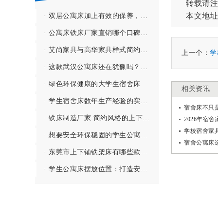
转载请注
本文地址
· 双层公寓床加上有效的保养，会更经久耐用！
· 公寓床铁床厂家直销哪个口碑好?
· 艾尚家具与高华家具样式简约而不失美观的高低双层铁床
上一个：
学
· 这款武汉公寓床还在犹豫吗？犹豫就错过了！【功能性强 品质保障】
· 绿色环保健康的大学生宿舍床
相关资讯
· 学生宿舍床数年生产经验的实力上下二层床厂家
宿舍床不只
· 铁床制造厂家:简约风格的上下双层铁床
2026年宿
学校宿舍家具
· 想要安全环保稳固的学生公寓床么？来这家学校公寓床厂家看看吧
宿舍公寓床
· 东莞市上下铺铁架床有哪些款式? 东莞双层铁架床的类型有哪些?
· 学生公寓床摆放位置：打造安全、舒适与高效的生活空间