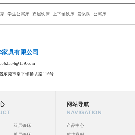
厂家
学生公寓床
双层铁床
上下铺铁床
爱采购
公寓床
华家具有限公司
562334@139.com
省东莞市常平镇扬坑路116号
心
网站导航
UCT
NAVIGATION
双层铁床
产品中心
单层铁床
成功案例