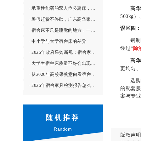
高华
· 承重性能弱的双人位公寓床，哪敢用啊！
500k
· 暑假赶货不停歇，广东高华家具有限公司全力保障学校宿舍家具供应
误区
四
：
· 宿舍床不只是睡觉的地方：一间宿舍的舒适度，往往从一张床开始
钢制
· 中小学与大学宿舍床的差异
经过
“
除
· 2026年政府采购新规：宿舍家具投标要注意哪些门槛？
高华
· 大学生宿舍床质量不好会出现哪些问题？--【高华家具解答】
更均匀、
· 从2026年高校采购意向看宿舍家具的配置趋势
选购
· 2026年宿舍家具检测报告怎么看？3个细节别忽略
的配套服
案与专业
随机推荐
Random
版权声明