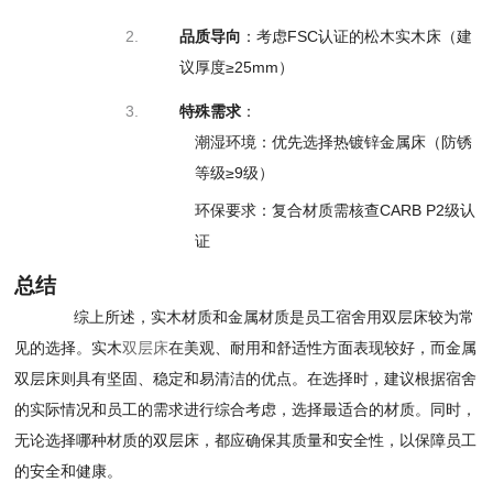
2.
品质导向
：
考虑FSC认证的
松木实木床（建
议
厚度≥25mm）
3.
特殊需求
：
潮湿环境：
优先选择热镀锌金
属床（防锈
等级≥
9级）
环保要求：
复合材质需核查CARB
P2级认
证
总结
综上所述，实木材质和金属材质是员工宿舍用双层床较为常
见的选择。实木
双层床
在美观、耐用和舒适性方面表现较好，而金属
双层床则具有坚固、稳定和易清洁的优点。在选择时，建议根据宿舍
的实际情况和员工的需求进行综合考虑，选择最适合的材质。同时，
无论选择哪种材质的双层床，都应确保其质量和安全性，以保障员工
的安全和健康。