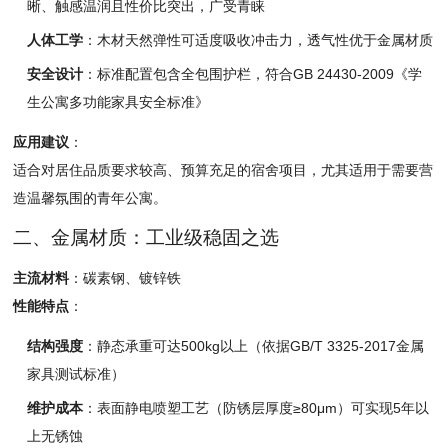
晰、
触感温润且性价比突出，
广受青睐
人体工学
：
木材天然弹性可适度吸收冲击力，
透气性优于金属材质
安全设计
：
标准配置包含全包围护栏，
符合GB
24430-20
09《学
生公寓多
功能家具安全标准
》
应用建议
：
适合对居住品质要求较高、
预算充足的宿舍项目，
尤其适用于需要营
造温馨氛围的青年
公寓。
二、金属材质：工业级稳固之选
主流材料
：
碳素钢、
镀锌铁
性能特点
：
结构强度
：
静态承重可达50
0kg以上（依据
GB/T
3325-201
7金属
家具测试标
准）
维护成本
：
表面静电喷塑工艺
（防锈层厚度≥8
0μm）可实现5
年以
上无锈蚀