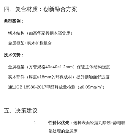
四、复合材质：创新融合方案
典型案例
：
钢木结构（如高华
家具钢木宿舍床）
金属框架+实木护栏组合
技术优势
：
金属框架（方管规
格40×40×1
.
2mm）保证主体结构强度
实木部件（厚度≥
18mm的环保板
材）提升接触面舒
适度
通过GB
18580-20
17甲醛释放量检
测（≤0.
05mg/m³）
五、决策建议
1.
性价比优先
：
选择表面经抛丸除
锈+静电喷
塑处理
的金属床