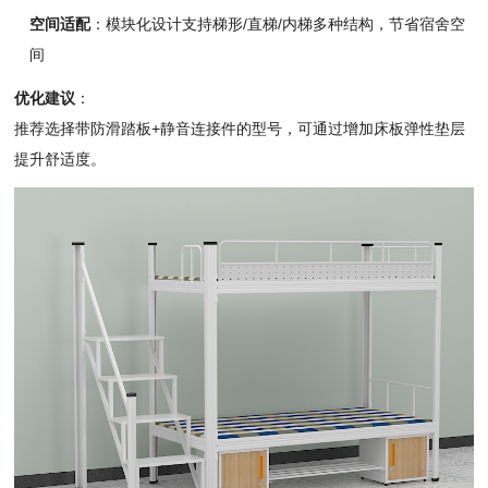
空间适配
：
模块化设计支持梯
形/直梯/内梯多
种结构，
节省宿舍空
间
优化建议
：
推荐选择带防滑踏
板+静音连接件的
型号，
可通过增加床板弹
性垫层
提升舒适度
。