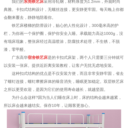
我们的
东莞铁艺床
采用冷轧钢，材料厚度为1.2mm，外观时尚
典雅。卡扣式结构设计，无螺丝连接，更安静更牢固。每天晚上你都
会翻来覆去，静静地陪着你。
铁艺床楼梯的防滑设计，贴心的人性化设计，300毫米高的护
栏，为你画一个保护圈，保护你安全入睡。承载能力高达1000g，没
有塌床现象，整张床经过高温喷涂，防腐技术处理，不生锈，不脱
漆，零甲醛。
广东高华
宿舍铁艺床
是的卡扣式床架，两个人只需要三分钟就可
以安装一张床。提供近距离安装教程，让客户无忧无虑地安装。
这种扣式结构的优点是不仅安装方便，而且非常安静牢固，省去
了螺钉连接，螺钉摩擦床体的噪音消失，睡眠更加稳定。双层铁艺床
之所以更受欢迎，是因为它们的使用寿命越长，就越坚固。
为什么会这样?因为当人们睡在床上时，床的结构会越来越紧，
所以床会越来越结实。保存10年，让顾客更放心。