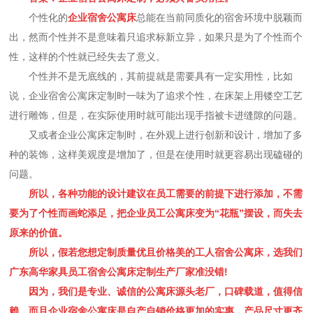
个性化的
企业宿舍公寓床
总能在当前同质化的宿舍环境中脱颖而
出，然而个性并不是意味着只追求标新立异，如果只是为了个性而个
性，这样的个性就已经失去了意义。
个性并不是无底线的，其前提就是需要具有一定实用性，比如
说，企业宿舍公寓床定制时一味为了追求个性，在床架上用镂空工艺
进行雕饰，但是，在实际使用时就可能出现手指被卡进缝隙的问题。
又或者企业公寓床定制时，在外观上进行创新和设计，增加了多
种的装饰，这样美观度是增加了，但是在使用时就更容易出现磕碰的
问题。
所以，各种功能的设计建议在员工需要的前提下进行添加，不需
要为了个性而画蛇添足，把企业员工公寓床变为“花瓶”摆设，而失去
原来的价值。
所以，假若您想定制质量优且价格美的工人宿舍公寓床，选我们
广东高华家具员工宿舍公寓床定制生产厂家准没错!
因为，我们是专业、诚信的公寓床源头老厂，口碑载道，值得信
赖，而且企业宿舍公寓床是自产自销价格更加的实惠，产品尺寸更齐