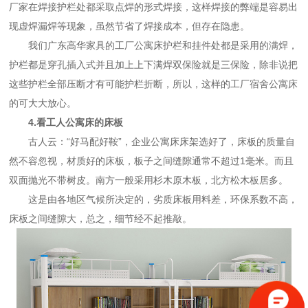
厂家在焊接护栏处都采取点焊的形式焊接，这样焊接的弊端是容易出
现虚焊漏焊等现象，虽然节省了焊接成本，但存在隐患。
我们广东高华家具的工厂公寓床护栏和挂件处都是采用的满焊，
护栏都是穿孔插入式并且加上上下满焊双保险就是三保险，除非说把
这些护栏全部压断才有可能护栏折断，所以，这样的工厂宿舍公寓床
的可大大放心。
4.看工人公寓床的床板
古人云：“好马配好鞍”，企业公寓床床架选好了，床板的质量自
然不容忽视，材质好的床板，板子之间缝隙通常不超过1毫米。而且
双面抛光不带树皮。南方一般采用杉木原木板，北方松木板居多。
这是由各地区气候所决定的，劣质床板用料差，环保系数不高，
床板之间缝隙大，总之，细节经不起推敲。