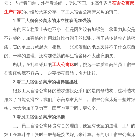
云：“内行看门道，外行看热闹”，所以下面广东高华家具
宿舍公寓床
生产厂家
的小编给大家分享一下工人宿舍公寓床采购的窍门。
1.看工人宿舍公寓床的床立柱有无加强筋
有的床立柱看上去也不小，但是因为没有加强筋，承重力其实是
不达标的，加强筋的作用就好比有褶子的纸张，褶子越多越整齐越密
集，它的承重力就越大，相反，一张光溜溜的纸是支撑不了什么东西
的。一样的道理。没有加强筋的学生宿舍床不太建议购买。
所以，在批量采购的
工人公寓床
时，挑选一款质量高的员工宿舍
公寓床实属不容易，一定要擦亮眼睛，多方比较。
2.看工人宿舍公寓床的楼梯连接处
很多工人宿舍公寓床的楼梯连接处采用的是内母结构，这种结构
用久了可能会滑丝，我们广东高华家具的工厂宿舍公寓床是一整片焊
接，大大增加了受力面，因而也更牢固，更安全。
3.看员工宿舍公寓床的焊接
工厂员工宿舍公寓床贵有贵的理由，便宜有便宜的道理，工厂的
焊工在算计件工资时一般都是按照焊点来计算。有的职工宿舍公寓床