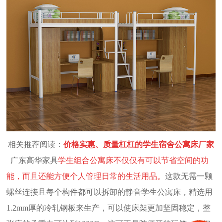
相关推荐阅读：
价格实惠、质量杠杠的学生宿舍公寓床厂家
广东高华家具
学生组合公寓床
不仅仅有可以节省空间的功
能，而且还能方便个人管理日常的生活用品。
这款无需
一颗
螺丝连接且每个
构件
都可以
拆卸
的
静音
学生公寓床
，精选
用
1.2mm
厚的冷轧钢板来生产
，可以使床架更加坚固稳定，整