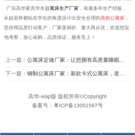
广东高华家
具
学生
公寓床生产厂家
，
有着多年生产经验，
从始至终都
站在学生的角度
设计出安全合理的
高校公寓床
，
坚持用品质
打动客户
，
厂家直销价、量大再从优
，欢迎您实
地考察，
放心采购，
品质保证，服务至上！
上一篇：
公寓床定做厂家：让您拥有高质量睡眠的高校公寓床
下一篇：
钢制公寓床厂家：新款卡式公寓床，老师傅亲自试睡舒适安全
高华-wap版 版权所有©Copyright
备案号：粤ICP备13051597号