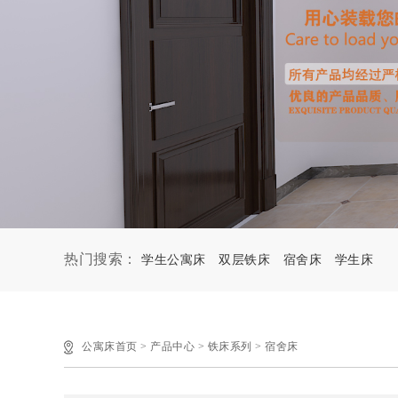
热门搜索：
学生公寓床
双层铁床
宿舍床
学生床
公寓床首页
>
产品中心
>
铁床系列
>
宿舍床