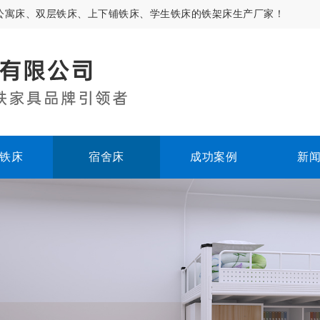
公寓床、双层铁床、上下铺铁床、学生铁床的铁架床生产厂家！
铁床
宿舍床
成功案例
新