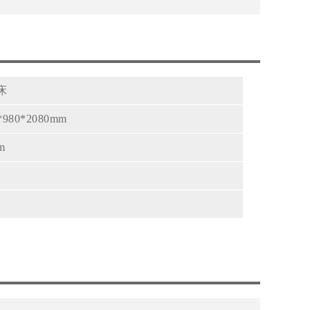
床
*980*2080mm
m