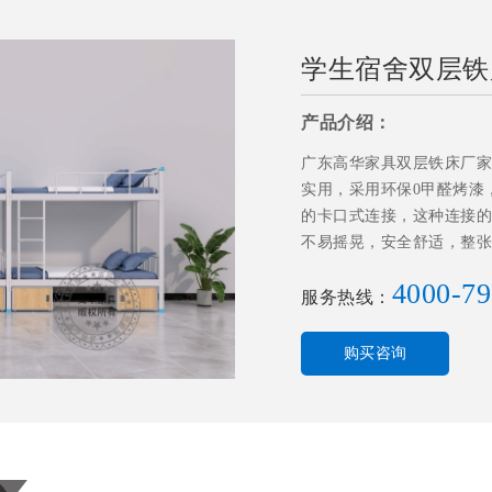
学生宿舍双层铁床-
产品介绍：
广东高华家具双层铁床厂家批
实用，采用环保0甲醛烤漆
的卡口式连接，这种连接的
不易摇晃，安全舒适，整张
各类宿舍。
4000-79
服务热线：
购买咨询