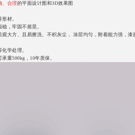
确、合理
的平面设计图和3D效果图
异形材。
面稳，牢固不摇晃。
美观大方、且易擦洗、不积灰尘， 涂层均匀，附着能力强，漆
等化学处理。
重500kg，10年质保。