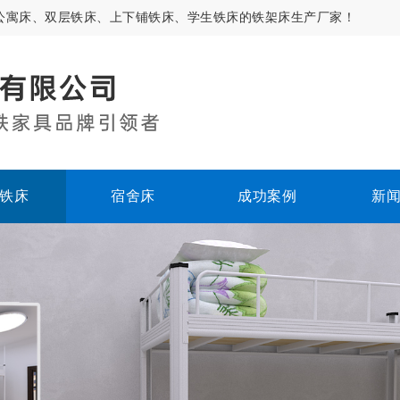
公寓床、双层铁床、上下铺铁床、学生铁床的铁架床生产厂家！
铁床
宿舍床
成功案例
新